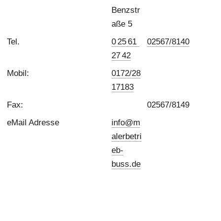
Benzstr
aße 5
Tel.
0 25 61  
02567/8140
27 42
Mobil: 
0172/28
17183
Fax:
02567/8149
eMail Adresse
info@m
alerbetri
eb-
buss.de